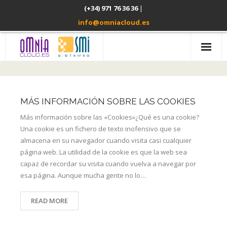
(+34) 971 76 36 36
|
info@omniacloud.es
Inicio
Omnia Open Cloud
MÁS INFORMACIÓN SOBRE LAS COOKIES
Omnia Safe
Más información sobre las «Cookies»¿Qué es una cookie?
Una cookie es un fichero de texto inofensivo que se
Usted elige
almacena en su navegador cuando visita casi cualquier
página web. La utilidad de la cookie es que la web sea
Contacto
capaz de recordar su visita cuando vuelva a navegar por
esa página. Aunque mucha gente no lo…
READ MORE