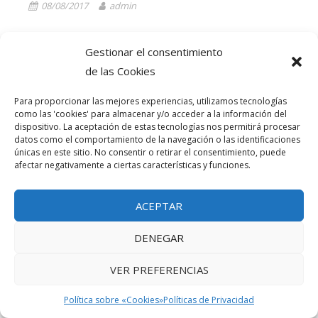
08/08/2017
admin
Gestionar el consentimiento
de las Cookies
© SMI SISTEMES, S.L. (2022)
TÉRMINOS DE USO
|
POLÍTICA SOBRE
Para proporcionar las mejores experiencias, utilizamos tecnologías
"COOKIES"
|
POLÍTICAS DE PRIVACIDAD
|
CONTACTO
como las 'cookies' para almacenar y/o acceder a la información del
dispositivo. La aceptación de estas tecnologías nos permitirá procesar
datos como el comportamiento de la navegación o las identificaciones
únicas en este sitio. No consentir o retirar el consentimiento, puede
afectar negativamente a ciertas características y funciones.
ACEPTAR
DENEGAR
VER PREFERENCIAS
Política sobre «Cookies»
Políticas de Privacidad