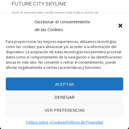
FUTURE CITY SKYLINE
Sed ut perspiciatis unde omnis iste natus error sit
voluptatem accusantium doloremque laudantium, totam rem
Gestionar el consentimiento
aperiam, eaque ipsa quae ab illo inventore veritatis et quasi
de las Cookies
architecto beatae vitae dicta
Para proporcionar las mejores experiencias, utilizamos tecnologías
14/06/2014
admin
como las 'cookies' para almacenar y/o acceder a la información del
dispositivo. La aceptación de estas tecnologías nos permitirá procesar
datos como el comportamiento de la navegación o las identificaciones
únicas en este sitio. No consentir o retirar el consentimiento, puede
1
2
3
afectar negativamente a ciertas características y funciones.
ACEPTAR
DENEGAR
© SMI SISTEMES, S.L. (2022)
TÉRMINOS DE USO
|
POLÍTICA SOBRE
VER PREFERENCIAS
"COOKIES"
|
POLÍTICAS DE PRIVACIDAD
|
CONTACTO
Política sobre «Cookies»
Políticas de Privacidad