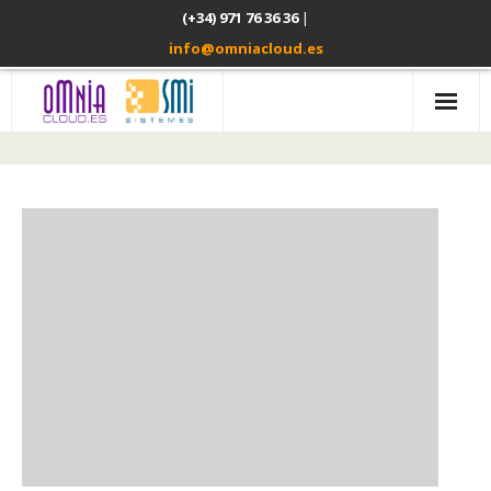
(+34) 971 76 36 36
|
info@omniacloud.es
Inicio
Omnia Open Cloud
Omnia Safe
Usted elige
Contacto